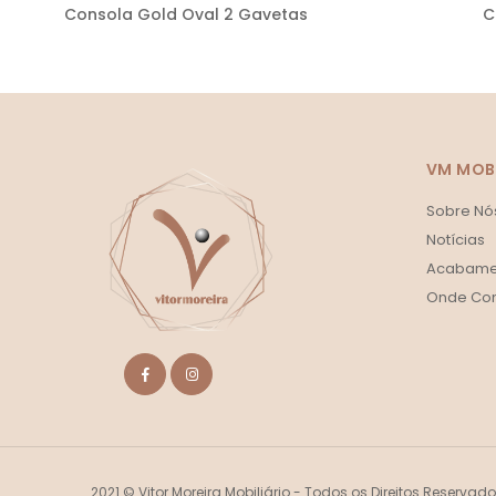
Consola Gold Oval 2 Gavetas
C
VM MOBI
Sobre Nó
Notícias
Acabame
Onde Co
2021 © Vitor Moreira Mobiliário - Todos os Direitos Reservad