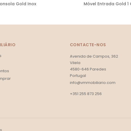
onsola Gold Inox
Móvel Entrada Gold 1
LIÁRIO
CONTACTE-NOS
s
Avenida de Campos, 362
Vilela
4580-646 Paredes
ntos
Portugal
mprar
info@vmmobiliario.com
+351 255 873 256
os