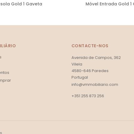
sola Gold 1 Gaveta
Móvel Entrada Gold 1
LIÁRIO
CONTACTE-NOS
s
Avenida de Campos, 362
Vilela
4580-646 Paredes
ntos
Portugal
mprar
info@vmmobiliario.com
+351 255 873 256
os