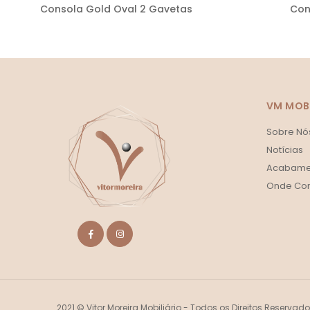
Consola Gold Oval 2 Gavetas
Con
VM MOBI
Sobre Nó
Notícias
Acabame
Onde Co
2021 © Vitor Moreira Mobiliário - Todos os Direitos Reservad